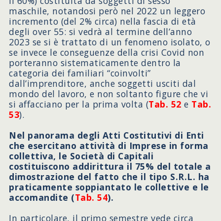
il 60%) costituita da soggetti di sesso
maschile, notandosi però nel 2022 un leggero
incremento (del 2% circa) nella fascia di età
degli over 55: si vedrà al termine dell’anno
2023 se si è trattato di un fenomeno isolato, o
se invece le conseguenze della crisi Covid non
porteranno sistematicamente dentro la
categoria dei familiari “coinvolti”
dall’imprenditore, anche soggetti usciti dal
mondo del lavoro, e non soltanto figure che vi
si affacciano per la prima volta (
Tab. 52
e
Tab.
53
).
Nel panorama degli Atti Costitutivi di Enti
che esercitano attività di Imprese in forma
collettiva, le Società di Capitali
costituiscono addirittura il 75% del totale a
dimostrazione del fatto che il tipo S.R.L. ha
praticamente soppiantato le collettive e le
accomandite (
Tab. 54
).
In particolare, il primo semestre vede circa