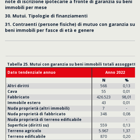
note di iscrizione ipotecarie a fronte di garanzia su beni
immobili per mese
30. Mutui. Tipologie di finanziamenti
31. Contraenti (persone fisiche) di mutuo con garanzia su
beni immobili per fasce di età e genere
Tabella 25. Mutui con garanzia su beni immobili totali assoggettati
Dato tendenziale annuo
Anno 2022
N
%
Altri diritti
568
0,13
Cava
55
0,01
Fabbricato
426.523
98,01
Immobile estero
43
0,01
Nuda proprietà (altri immobili)
7
-
Nuda proprietà di fabbricato
348
0,08
Nuda proprietà di terreno edificabile
-
Superficie (diritti su)
559
0,13
Terreno agricolo
5.967
1,37
Terreno edificabile
870
0,20