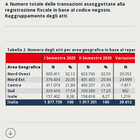
4. Numero totale delle transazioni assoggettate alla
registrazione fiscale in base al codice negozio.
Raggruppamento degli atti
Tabella 2. Numero degli atti per area geografica in base al reperto
I Semestre 2025
II Semestre 2025
Variazioni I
Area Geografica
N
%
N
%
N
Nord Ovest
603.411
32,13
623.763
32,53
20.352
Nord Est
376.434
20,05
401.433
20,94
24.999
Centro
411.074
21,89
403.257
21,03
-7.817
Sud
329.418
17,54
330.280
17,23
862
Isole
157.402
8,38
158.618
8,27
1.216
Italia
1.877.739
100
1.917.351
100
39.612