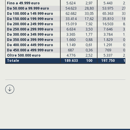
Fino a 49.999 euro
5.624
2,97
5.443
2,75
Da 50.000 a 99.999 euro
54.623
28,80
53.975
27,2
Da 100.000 a 149.999 euro
62.682
33,05
65.363
33,0
Da 150.000 a 199.999 euro
33.414
17,62
35.810
18,1
Da 200.000 a 249.999 euro
15.019
7,92
16.503
8,35
Da 250.000 a 299.999 euro
6.634
3,50
7.646
3,87
Da 300.000 a 349.999 euro
3.365
1,77
3.784
1,91
Da 350.000 a 399.999 euro
1.660
0,88
1.829
0,92
Da 400.000 a 449.999 euro
1.149
0,61
1.291
0,65
Da 450.000 a 499.999 euro
687
0,36
769
0,39
Oltre 500.000 euro
4.776
2,52
5.337
2,70
Totale
189.633
100
197.750
100