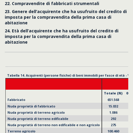
22. Compravendite di fabbricati strumentali
23. Genere dell’acquirente che ha usufruito del credito di
Totale (N)
0-17 (%)
18-35 (%)
imposta per la compravendita della prima casa di
Fabbricato
651.568
0,29
26,95
abitazione
Nuda proprietà di fabbricato
15.032
2,67
25,92
Nuda proprietà di terreno agricolo
1.086
1,29
24,59
24. Età dell’acquirente che ha usufruito del credito di
Nuda proprietà di terreno edificabile
292
3,08
17,12
imposta per la compravendita della prima casa di
Nuda proprietà di terreno non edificabile e non agricolo
275
0,36
22,18
abitazione
Terreno agricolo
100.460
0,17
17
Terreno edificabile
20.534
0,24
17,92
Terreno non edificabile e non agricolo
19.027
0,17
19,79
Usufrutto di fabbricato
8.566
0,43
7,88
Usufrutto di terreno agricolo
490
0,41
11,22
Usufrutto di terreno edificabile
88
-
12,50
Usufrutto di terreno non edificabile e non agricolo
111
-
2,70
Altre voci
15.802
0,23
13,87
Totale
833.331
0,32
24,88