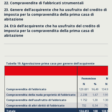
22. Compravendite di fabbricati strumentali
I Semestre 2025
23. Genere dell’acquirente che ha usufruito del credito di
Femmine
Maschi
Tot
imposta per la compravendita della prima casa di
N
%
N
%
N
Compravendita di fabbricato
129.691
96,49
134.991
97,14
264.682
abitazione
Compravendita della nuda proprietà di fabbricato
2.238
1,67
1.959
1,41
4.197
24. Età dell’acquirente che ha usufruito del credito di
Compravendita dell'usufrutto di fabbricato
1.752
1,30
1.307
0,94
3.059
imposta per la compravendita della prima casa di
Compravendita di altri diritti di fabbricato
732
0,54
713
0,51
1.445
abitazione
Totale
134.413
100
138.970
100
273.383