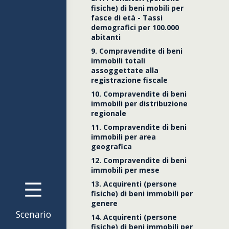
fisiche) di beni mobili per
fasce di età - Tassi
demografici per 100.000
abitanti
9. Compravendite di beni
immobili totali
assoggettate alla
registrazione fiscale
10. Compravendite di beni
immobili per distribuzione
regionale
Dati gen
11. Compravendite di beni
immobili per area
geografica
12. Compravendite di beni
Mutui
immobili per mese
13. Acquirenti (persone
fisiche) di beni immobili per
genere
società
Scenario
14. Acquirenti (persone
fisiche) di beni immobili per