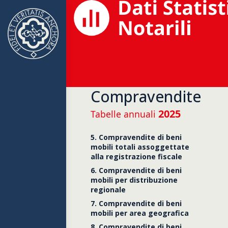
Compravendite
Tabella 8.2.
2025
Tabelle annuali
Aeromobile
5. Compravendite di beni
Autoveicol
mobili totali assoggettate
Azienda
alla registrazione fiscale
Azioni e qu
Beni mobili
6. Compravendite di beni
Beni mobili 
mobili per distribuzione
Brevetti
regionale
Crediti
7. Compravendite di beni
Imbarcazio
mobili per area geografica
Macchinari
Nuda propri
8. Compravendite di beni