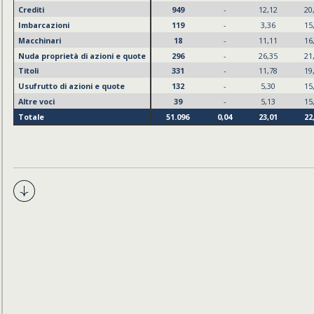
331
-
11,78
19,03
30,82
22,96
i azioni e quote
132
-
5,30
15,91
20,45
26,52
39
-
5,13
15,38
23,08
28,21
51.096
0,04
23,01
22,27
25,36
18,92