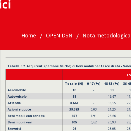
Home
OPEN DSN
Nota metodologica
Materiali
Compravendite
Tabelle annuali
2025
 Acquirenti (persone fisiche) di beni mobili per fasce di età - Valori percentuali
I Semestre 2025
Totale (N)
0-17 (%)
18-35 (%)
36-45 (%)
46-55 (%)
56-65 (%)
6
10
-
10
10
30
10
o
18
-
16,67
11,11
38,89
11,11
8.643
-
33,55
27,85
24,70
11,11
ote
39.393
0,03
21,20
21,20
25,69
20,33
 con rendita
157
1,91
28,66
16,56
20,38
17,20
vari
965
0,62
20,93
23,21
18,24
21,14
26
-
23,08
23,08
23,08
26,92
949
-
12,12
20,13
24,66
25,18
ni
119
-
3,36
15,13
21,85
35,29
18
-
11,11
16,67
16,67
33,33
età di azioni e quote
296
-
26,35
21,28
26,35
16,22