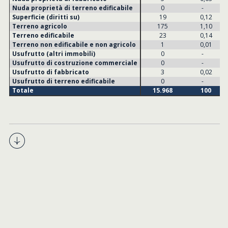
Nuda proprietà di terreno edificabile
0
-
Superficie (diritti su)
19
0,12
Terreno agricolo
175
1,10
Terreno edificabile
23
0,14
Terreno non edificabile e non agricolo
1
0,01
Usufrutto (altri immobili)
0
-
Usufrutto di costruzione commerciale
0
-
Usufrutto di fabbricato
3
0,02
Usufrutto di terreno edificabile
0
-
Totale
15.968
100