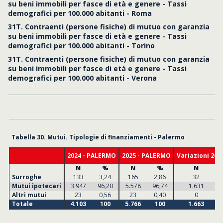
su beni immobili per fasce di età e genere - Tassi
demografici per 100.000 abitanti - Roma
31T. Contraenti (persone fisiche) di mutuo con garanzia
su beni immobili per fasce di età e genere - Tassi
demografici per 100.000 abitanti - Torino
31T. Contraenti (persone fisiche) di mutuo con garanzia
su beni immobili per fasce di età e genere - Tassi
demografici per 100.000 abitanti - Verona
Tabella 30. Mutui. Tipologie di finanziamenti - Palermo
2024 - PALERMO
2025 - PALERMO
Variazioni 202
N
%
N
%
N
Surroghe
133
3,24
165
2,86
32
Mutui ipotecari
3.947
96,20
5.578
96,74
1.631
Altri mutui
23
0,56
23
0,40
0
Totale
4.103
100
5.766
100
1.663