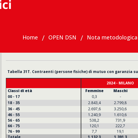
Home
OPEN DSN
Nota metodologica
Materiali
Mutui
Tabelle Città
2024-2025
Tabella 31T. Contraenti (persone fisiche) di mutuo con garanzia su 
2024 - MILANO
Classi di età
Femmine
Maschi
00 - 17
0,3
-
18 - 35
2.843,4
2.799,8
36 - 45
2.697,6
3.250,6
46 - 55
1.240,9
1.610,6
56 - 65
538,2
731,9
66 - 75
120,1
222,7
76 - 99
7,7
19,1
Totale
1.132,3
1.391,3