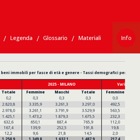
Legenda
Glossario
Materiali
Info
beni immobili per fasce di età e genere - Tassi demografici per 100000 
2025 - MILANO
Variazioni 
Totale
Femmine
Maschi
Totale
Femmine
Ma
0,2
0,3
0,3
0,3
0,0
2.820,8
3.335,9
3.261,3
3.297,0
492,5
4
2.978,0
3.261,1
3.791,9
3.529,9
563,5
5
1.425,1
1.473,2
1.879,3
1.675,5
232,3
2
632,6
650,1
887,4
765,9
112,0
1
167,4
139,9
252,5
191,8
19,8
2
12,2
9,6
21,8
14,5
2,0
1.258,9
1.349,8
1.632,1
1.487,9
217,4
2