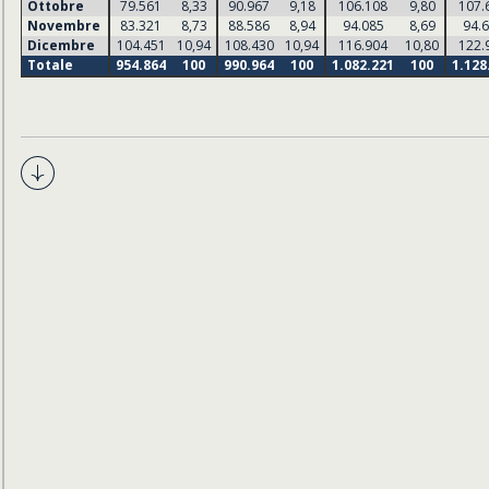
Ottobre
79.561
8,33
90.967
9,18
106.108
9,80
107.
Novembre
83.321
8,73
88.586
8,94
94.085
8,69
94.
Dicembre
104.451
10,94
108.430
10,94
116.904
10,80
122.
Totale
954.864
100
990.964
100
1.082.221
100
1.128