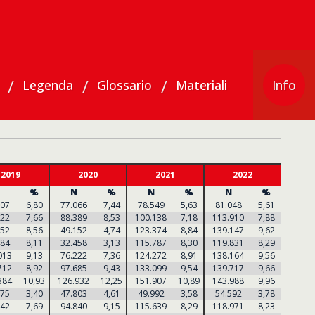
Legenda
Glossario
Materiali
Info
5
2019
2020
2021
2022
2
%
N
%
N
%
N
%
N
707
6,80
77.066
7,44
78.549
5,63
81.048
5,61
86.78
422
7,66
88.389
8,53
100.138
7,18
113.910
7,88
103.1
652
8,56
49.152
4,74
123.374
8,84
139.147
9,62
131.0
484
8,11
32.458
3,13
115.787
8,30
119.831
8,29
102.3
013
9,13
76.222
7,36
124.272
8,91
138.164
9,56
124.5
712
8,92
97.685
9,43
133.099
9,54
139.717
9,66
123.2
384
10,93
126.932
12,25
151.907
10,89
143.988
9,96
135.7
375
3,40
47.803
4,61
49.992
3,58
54.592
3,78
48.69
742
7,69
94.840
9,15
115.639
8,29
118.971
8,23
111.4