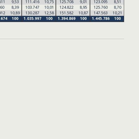
611
9,53
111.416
10,75
125.708
9,01
123.095
8,51
126.6
660
8,39
103.747
10,01
124.822
8,95
125.760
8,70
123.5
912
10,89
130.287
12,58
151.582
10,87
147.563
10,21
147.2
.674
100
1.035.997
100
1.394.869
100
1.445.786
100
1.364.