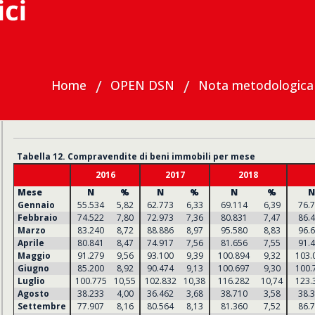
Home
OPEN DSN
Nota metodologica
Materiali
Compravendite
Tabelle annuali
2016-202
Tabella 12. Compravendite di beni immobili per mese
2016
2017
2018
Mese
N
%
N
%
N
%
N
Gennaio
55.534
5,82
62.773
6,33
69.114
6,39
76.
Febbraio
74.522
7,80
72.973
7,36
80.831
7,47
86.
Marzo
83.240
8,72
88.886
8,97
95.580
8,83
96.
Aprile
80.841
8,47
74.917
7,56
81.656
7,55
91.
Maggio
91.279
9,56
93.100
9,39
100.894
9,32
103.
Giugno
85.200
8,92
90.474
9,13
100.697
9,30
100.
Luglio
100.775
10,55
102.832
10,38
116.282
10,74
123.
Agosto
38.233
4,00
36.462
3,68
38.710
3,58
38.
Settembre
77.907
8,16
80.564
8,13
81.360
7,52
86.