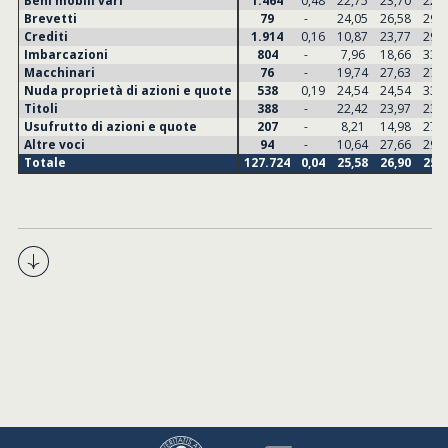
Beni mobili vari
1.464
0,48
22,75
23,70
22,6
Brevetti
79
-
24,05
26,58
29,1
Crediti
1.914
0,16
10,87
23,77
29,4
Imbarcazioni
804
-
7,96
18,66
33,0
Macchinari
76
-
19,74
27,63
27,6
Nuda proprietà di azioni e quote
538
0,19
24,54
24,54
33,4
Titoli
388
-
22,42
23,97
23,2
Usufrutto di azioni e quote
207
-
8,21
14,98
27,0
Altre voci
94
-
10,64
27,66
29,7
Totale
127.724
0,04
25,58
26,90
25,7