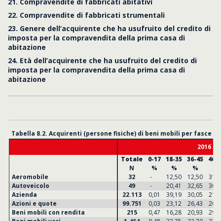
21. Compravendite di fabbricati abitativi
22. Compravendite di fabbricati strumentali
23. Genere dell’acquirente che ha usufruito del credito di
imposta per la compravendita della prima casa di
abitazione
24. Età dell’acquirente che ha usufruito del credito di
imposta per la compravendita della prima casa di
abitazione
Tabella 8.2. Acquirenti (persone fisiche) di beni mobili per fasce di
2016
Totale
0-17
18-35
36-45
46-
N
%
%
%
%
Aeromobile
32
-
12,50
12,50
31,2
Autoveicolo
49
-
20,41
32,65
30,6
Azienda
22.113
0,01
39,19
30,05
21,5
Azioni e quote
99.751
0,03
23,12
26,43
26,5
Beni mobili con rendita
215
0,47
16,28
20,93
29,3