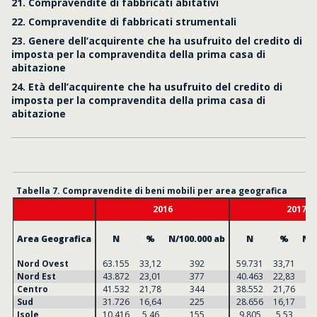
21. Compravendite di fabbricati abitativi
22. Compravendite di fabbricati strumentali
23. Genere dell’acquirente che ha usufruito del credito di
imposta per la compravendita della prima casa di
abitazione
24. Età dell’acquirente che ha usufruito del credito di
imposta per la compravendita della prima casa di
abitazione
Tabella 7. Compravendite di beni mobili per area geografica
2016
2017
Area Geografica
N
%
N/100.000 ab
N
%
N/1
Nord Ovest
63.155
33,12
392
59.731
33,71
Nord Est
43.872
23,01
377
40.463
22,83
Centro
41.532
21,78
344
38.552
21,76
Sud
31.726
16,64
225
28.656
16,17
Isole
10.416
5,46
155
9.805
5,53