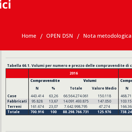
Home
OPEN DSN
Nota metodologica
Materiali
Valori economici
Tabelle annuali
2016-20
Tabella 66.1. Volumi per numero e prezzo delle compravendite di ca
2016
Compravendite
Volumi
Compr
N
%
Totale
Valore Medio
N
Case
443.414
63,26
66.564.274.061
150.118
468.71
Fabbricati
95.828
13,67
14.091.493.875
147.050
103.15
Terreni
161.674
23,07
7.642.998.795
47.274
166.36
Totale
700.916
100
88.298.766.731
125.976
738.24