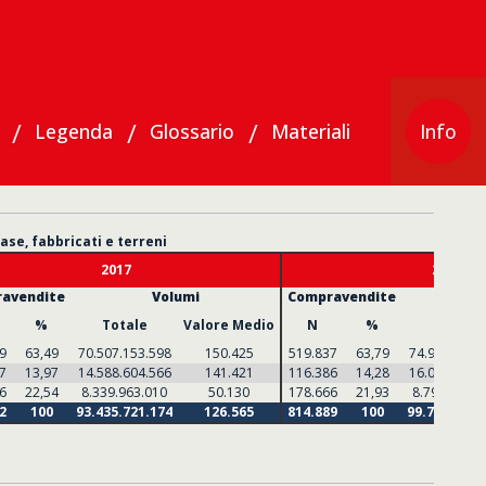
Legenda
Glossario
Materiali
Info
25
se, fabbricati e terreni
2017
2018
avendite
Volumi
Compravendite
%
Totale
Valore Medio
N
%
Totale
9
63,49
70.507.153.598
150.425
519.837
63,79
74.932.516.
7
13,97
14.588.604.566
141.421
116.386
14,28
16.040.548.
6
22,54
8.339.963.010
50.130
178.666
21,93
8.798.283.1
2
100
93.435.721.174
126.565
814.889
100
99.771.348.