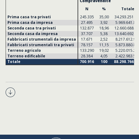
Compravendite
N
%
Totale
Prima casa tra privati
245.335
35,00
34.293.251.5
Prima casa da impresa
27.495
3,92
5.969.641.80
Seconda casa tra privati
132.877
18,96
12.660.688.1
Seconda casa da impresa
37.707
5,38
13.640.692.5
Fabbricati strumentali da impresa
17.671
2,52
8.217.612.97
Fabbricati strumentali tra privati
78.157
11,15
5.873.880.89
Terreno agricolo
133.290
19,02
5.220.015.27
Terreno edificabile
28.384
4,05
2.422.983.51
Totale
700.916
100
88.298.766.7